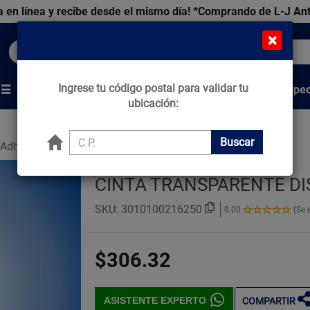
 en línea y recibe desde el mismo día!
*Comprando de L-J An
×
Buscar productos, marcas y ofertas...
Ingrese tu código postal para validar tu
Venta Espec
s
Marcas
Tips que Construyen
ubicación:
Buscar
 Adhesivas y Pegamentos
CINTA TRANSPARENTE DI
SKU:
3010100216250
0.00
(Se 
0.00
de
5
$306.32
Estrellas!
ASISTENTE EXPERTO
COMPARTIR