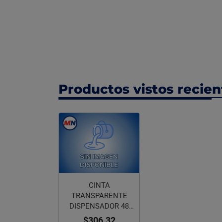
Productos vistos recie
CINTA
TRANSPARENTE
DISPENSADOR 48
MM X 35 M
$306.32