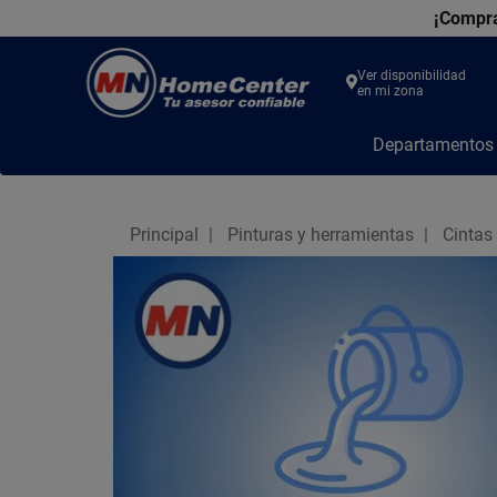
¡Compra
Ver disponibilidad
en mi zona
MN
Departamento
Home
Center
Principal
Pinturas y herramientas
Cintas