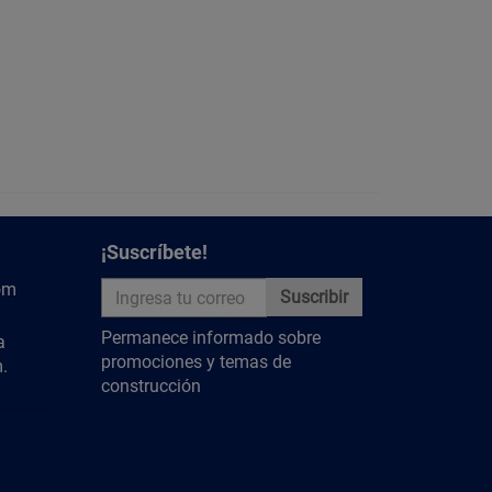
¡Suscríbete!
om
Suscribir
Permanece informado sobre
a
promociones y temas de
.
construcción