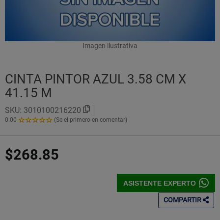
Imagen ilustrativa
CINTA PINTOR AZUL 3.58 CM X
41.15 M
SKU:
3010100216220
0.00
(Se el primero en comentar)
0.00
de
5
$268.85
Estrellas!
ASISTENTE EXPERTO
COMPARTIR