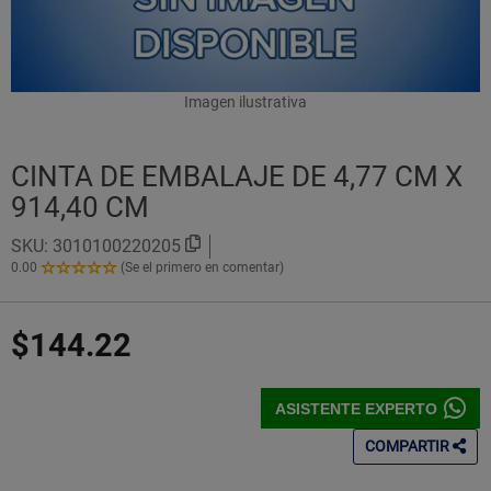
Imagen ilustrativa
CINTA DE EMBALAJE DE 4,77 CM X
914,40 CM
SKU:
3010100220205
0.00
(Se el primero en comentar)
0.00
de
5
$144.22
Estrellas!
ASISTENTE EXPERTO
COMPARTIR