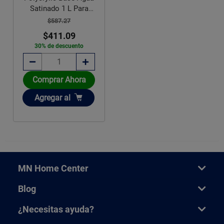
Satinado 1 L Para
Madera
$587.27
$411.09
30% de descuento
Comprar Ahora
Añadir
Agregar
al
MN Home Center
Blog
¿Necesitas ayuda?