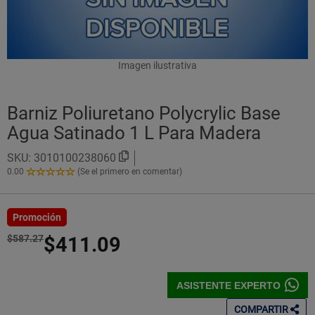
Imagen ilustrativa
Barniz Poliuretano Polycrylic Base
Agua Satinado 1 L Para Madera
SKU:
3010100238060
0.00
(Se el primero en comentar)
0.00
de
5
Estrellas!
Promoción
$587.27
$411.09
ASISTENTE EXPERTO
COMPARTIR