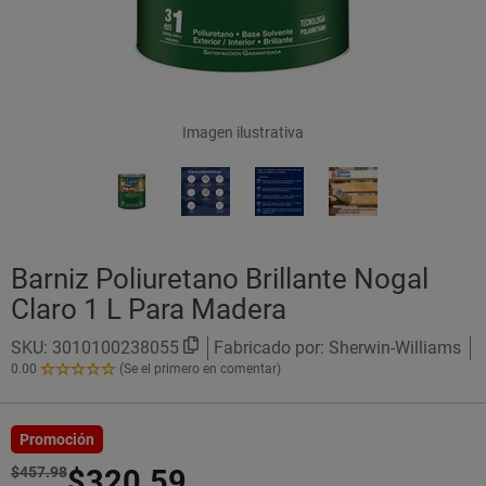
Imagen ilustrativa
Barniz Poliuretano Brillante Nogal
Claro 1 L Para Madera
SKU:
3010100238055
Fabricado por: Sherwin-Williams
0.00
(Se el primero en comentar)
0.00
de
5
Estrellas!
Promoción
$457.98
$320.59