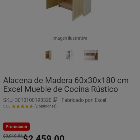
Imagen ilustrativa
Alacena de Madera 60x30x180 cm
Excel Mueble de Cocina Rústico
SKU:
3010100198320
Fabricado por: Excel
5.00
(2 opiniones)
5.00
de
5
Estrellas!
Promoción
$3,010.06
$2,459.00