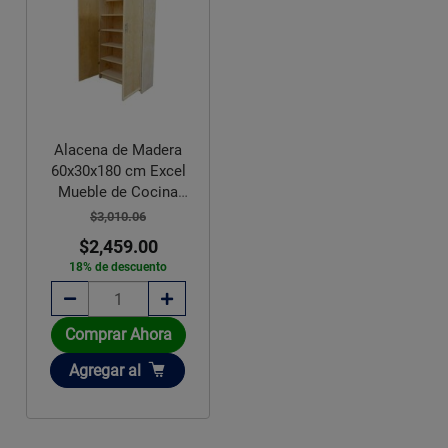
Alacena de Madera
60x30x180 cm Excel
Mueble de Cocina
Rústico
$3,010.06
$2,459.00
18% de descuento
Comprar Ahora
Añadir
Agregar
al