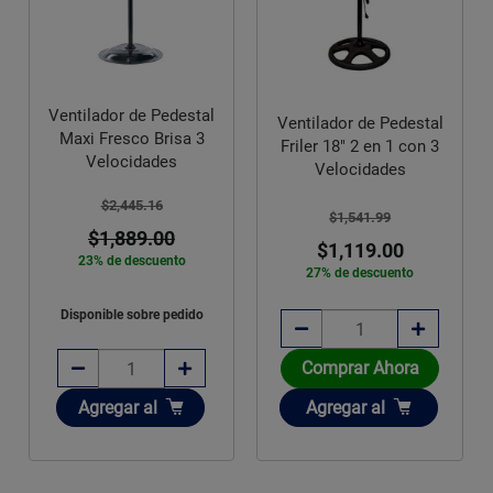
Ventilador de Pedestal
Ventilador de Pedestal
Maxi Fresco Brisa 3
Friler 18" 2 en 1 con 3
Velocidades
Velocidades
$2,445.16
$1,541.99
$1,889.00
$1,119.00
23% de descuento
27% de descuento
Disponible sobre pedido
Comprar Ahora
Añadir
Añadir
Agregar
al
Agregar
al