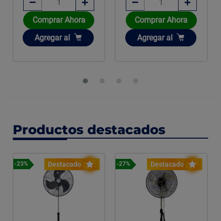
Comprar Ahora
Comprar Ahora
Añadir
Añadir
Agregar
al
Agregar
al
Productos destacados
Destacado
Destacado
-23%
-27%