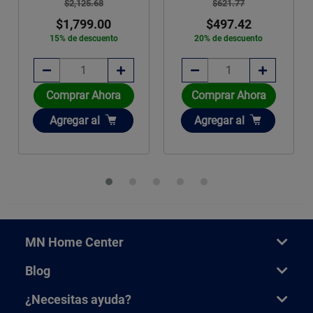
$2,125.68
$621.77
$1,799.00
$497.42
15% de descuento
20% de descuento
Comprar Ahora
Comprar Ahora
Añadir
Añadir
Agregar
al
Agregar
al
MN Home Center
Blog
¿Necesitas ayuda?