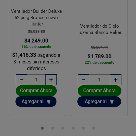
Ventilador Builder Deluxe
52 pulg Bronce nuevo
Hunter
Ventilador de Cielo
$5,038.80
Luzerna Blanco Veker
$4,249.00
16% de descuento
$2,294.11
$1,416.33
pagando a
$1,789.00
3 meses sin intereses
22% de descuento
diferidos
Comprar Ahora
Comprar Ahora
Añadir
Añadir
Agregar
al
Agregar
al