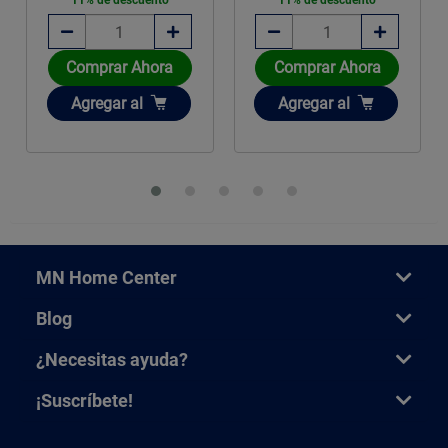
11% de descuento
11% de descuento
Comprar Ahora
Comprar Ahora
Añadir
Añadir
Agregar
al
Agregar
al
MN Home Center
Blog
¿Necesitas ayuda?
¡Suscríbete!