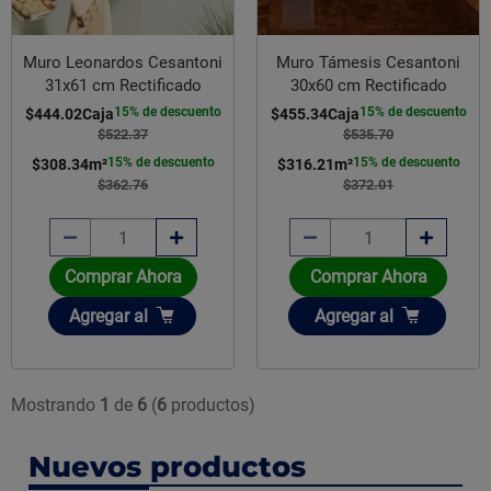
Muro Leonardos Cesantoni
Muro Támesis Cesantoni
31x61 cm Rectificado
30x60 cm Rectificado
15% de descuento
15% de descuento
$444.02
Caja
$455.34
Caja
$522.37
$535.70
15% de descuento
15% de descuento
$308.34
m²
$316.21
m²
$362.76
$372.01
Comprar Ahora
Comprar Ahora
Añadir
Añadir
Agregar
al
Agregar
al
Mostrando
1
de
6
(
6
productos)
Nuevos productos