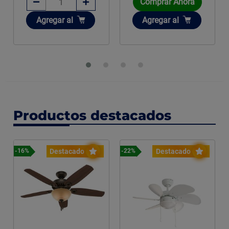
Comprar Ahora
Comprar Ahora
Añadir
Añadir
Agregar
al
Agregar
al
Productos destacados
Destacado
Destacado
-16%
-22%