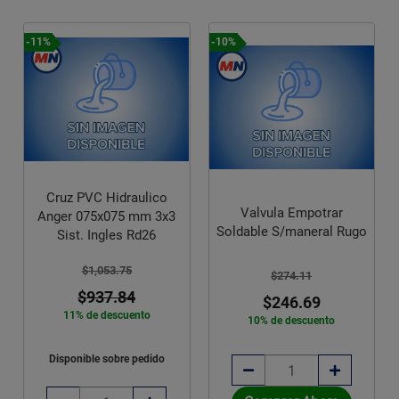
-10%
-20%
lico
Valvula Empotrar
Madera Pino Cimbra
m 3x3
Soldable S/maneral Rugo
Polin 3x3x8 NASA
d26
$274.11
$261.81
$246.69
$209.45
to
10% de descuento
20% de descuento
edido