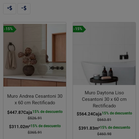
-15%
-15%
Muro Daytona Liso
Muro Andrea Cesantoni 30
Cesantoni 30 x 60 cm
x 60 cm Rectificado
Rectificado
15% de descuento
$447.87
Caja
15% de descuento
$564.24
Caja
$526.91
$663.81
15% de descuento
$311.02
m²
15% de descuento
$391.83
m²
$365.91
$460.98