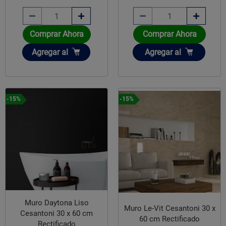
Comprar Ahora
Comprar Ahora
Añadir
Añadir
Agregar
al
Agregar
al
-15%
-15%
Muro Daytona Liso
Muro Le-Vit Cesantoni 30 x
Cesantoni 30 x 60 cm
60 cm Rectificado
Rectificado