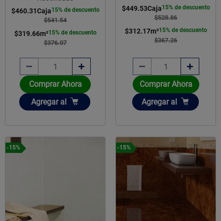
15% de descuento
$449.53
Caja
15% de descuento
$460.31
Caja
$528.86
$541.54
15% de descuento
$312.17
m²
15% de descuento
$319.66
m²
$367.26
$376.07
Comprar Ahora
Comprar Ahora
Añadir
Añadir
Agregar
al
Agregar
al
-15%
-15%