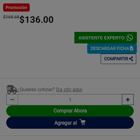
5
Estrellas!
Promoción
$168.68
$136.00
ASISTENTE EXPERTO
DESCARGAR FICHA
COMPARTIR
¿Quieres cotizar?
Da clic aquí
Comprar Ahora
Añadir
Agregar
al