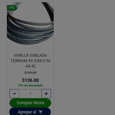
-19%
VARILLA DOBLADA
TERNIUM #3 3/8X12 M
AR-42
$168.68
$136.00
19% de descuento
Comprar Ahora
Añadir
Agregar
al