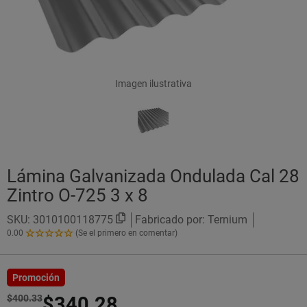
Imagen ilustrativa
Lámina Galvanizada Ondulada Cal 28
Zintro O-725 3 x 8
SKU:
3010100118775
Fabricado por: Ternium
0.00
(Se el primero en comentar)
0.00
de
5
Estrellas!
Promoción
$400.33
$340.28