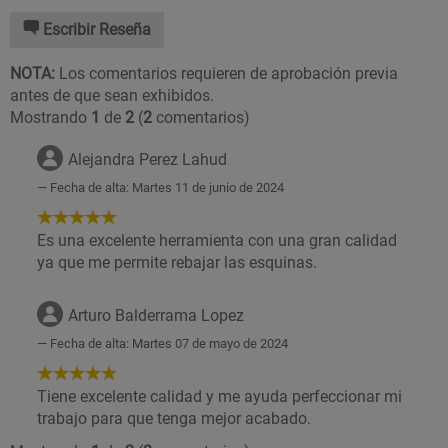
Escribir Reseña
NOTA:
Los comentarios requieren de aprobación previa
antes de que sean exhibidos.
Mostrando
1
de
2
(
2
comentarios)
Alejandra Perez Lahud
Fecha de alta: Martes 11 de junio de 2024
5
de
Es una excelente herramienta con una gran calidad
5
ya que me permite rebajar las esquinas.
Estrellas!
Arturo Balderrama Lopez
Fecha de alta: Martes 07 de mayo de 2024
5
de
Tiene excelente calidad y me ayuda perfeccionar mi
5
trabajo para que tenga mejor acabado.
Estrellas!