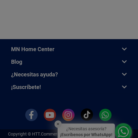
MN Home Center
Blog
¿Necesitas ayuda?
¡Suscríbete!
×
¿Necesitas asesoría?
Copyright ©
HTT.Commerce.
Todos los derechos reservados. Un
¡Escríbenos por WhatsApp!