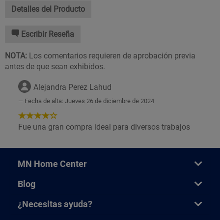
Detalles del Producto
Escribir Reseña
NOTA:
Los comentarios requieren de aprobación previa
antes de que sean exhibidos.
Alejandra Perez Lahud
Fecha de alta: Jueves 26 de diciembre de 2024
4
de
Fue una gran compra ideal para diversos trabajos
5
Estrellas!
MN Home Center
Blog
¿Necesitas ayuda?