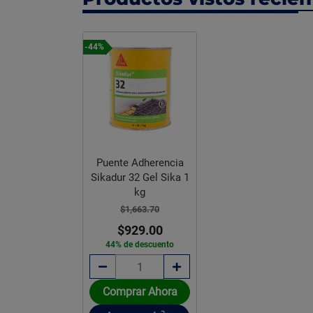
-44%
Puente Adherencia
Sikadur 32 Gel Sika 1
kg
$1,663.70
$929.00
44% de descuento
Comprar Ahora