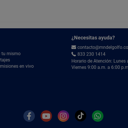
fibrocemento. También funciona para anclaje de
rápida.
2. ¿Cuál es el rendimiento?
R= El consumo aproximado es de 0.3 a 0.5 kg p
porosidad de la superficie.
¿Necesitas ayuda?
¿QUIÉRES SABER MÁS?
contacto@mndelgolfo.c
 tu mismo
833 230 1414
Búscanos en YouTube como
@MNdelGolfoTV
tajes
Horario de Atención: Lunes 
misiones en vivo
Viernes 9:00 a.m. a 6:00 p.m