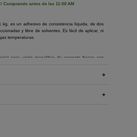
s! Comprando antes de las 11:00 AM
 kg, es un adhesivo de consistencia líquida, de dos
ccionadas y libre de solventes.
Es fácil de aplicar, ni
ajas temperaturas.
ncia) para unión monolítica de concreto fresco con
os de: concreto, piedra, mortero, acero, hierro,
e concreto existente y mortero de reparación en
les.
ca, donde se requiere una puesta en servicio rápida
ad para sistemas epóxicos, poliuretanos y poliureas