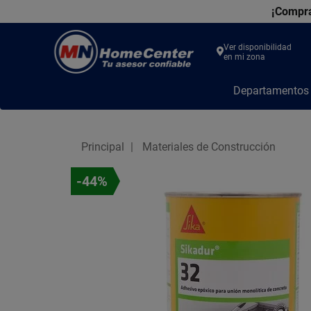
¡Compra
Ver disponibilidad
en mi zona
MN
Departamento
Home
Center
Principal
Materiales de Construcción
-44%