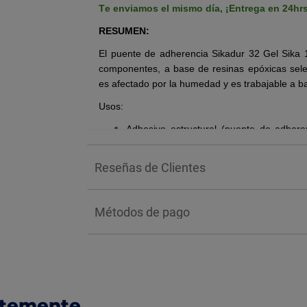
Te enviamos el mismo día,
¡Entrega en 24hr
RESUMEN:
El puente de adherencia Sikadur 32 Gel Sika 1
componentes, a base de resinas epóxicas sele
es afectado por la humedad y es trabajable a b
Usos:
Adhesivo estructural (puente de adhere
concreto endurecido.
Adhesivo multipropósito entre element
Reseñas de Clientes
fibrocemento, madera.
Adhesivo (puente de adherencia) entr
aplicaciones estructurales y no estructura
Métodos de pago
En anclajes de pernos en concreto o ro
(24 horas).
Primario de mayor tolerancia a la humed
de la línea Sikafloor, Sikalastic y Sikadur.
BENEFICIOS:
ntemente