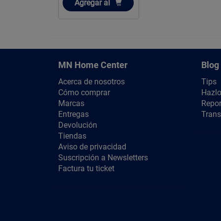
Añadir
Agregar
al
MN Home Center
Blog
Acerca de nosotros
Tips
Cómo comprar
Hazlo
Marcas
Repor
Entregas
Trans
Devolución
Tiendas
Aviso de privacidad
Suscripción a Newsletters
Factura tu ticket