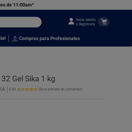
tes de 11:00am*
Inicia sesión
o Regístrate
ial
Compras para Profesionales
32 Gel Sika 1 kg
IKA
0.00
(Se el primero en comentar)
0.00
de
5
Estrellas!