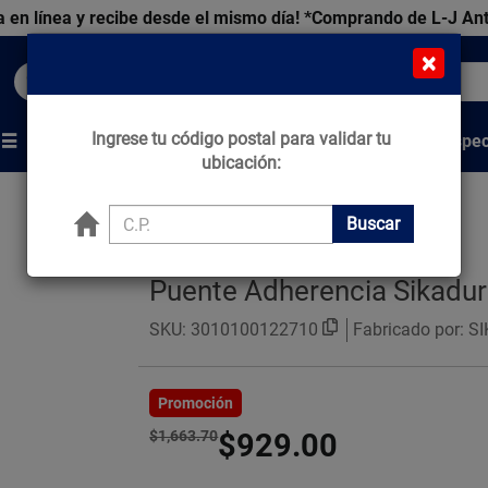
 en línea y recibe desde el mismo día!
*Comprando de L-J An
×
Buscar productos, marcas y ofertas...
Ingrese tu código postal para validar tu
Venta Espec
s
Marcas
Tips que Construyen
ubicación:
Buscar
Puente Adherencia Sikadur 
SKU:
3010100122710
Fabricado por: S
Promoción
$1,663.70
$929.00