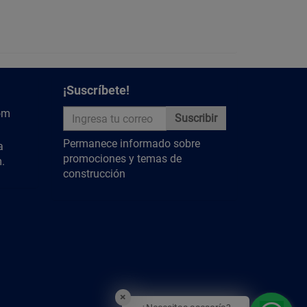
 pernos donde se requiere una puesta en servicio
or metro cuadrado, dependiendo de la rugosidad y
¡Suscríbete!
om
Suscribir
y descubre más contenido relevante.
Permanece informado sobre
a
promociones y temas de
.
construcción
×