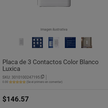
Imagen ilustrativa
Placa de 3 Contactos Color Blanco
Luxica
SKU:
3010100247195
0.00
(Se el primero en comentar)
0.00
de
5
$146.57
Estrellas!