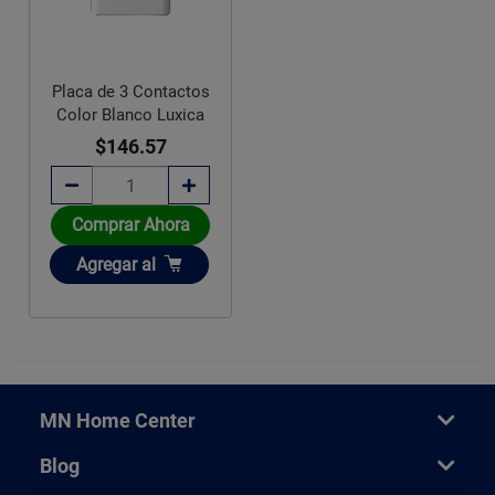
Placa de 3 Contactos
Color Blanco Luxica
$146.57
Comprar Ahora
Añadir
Agregar
al
MN Home Center
Blog