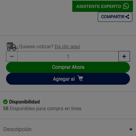
ASISTENTE EXPERTO
COMPARTIR
¿Quieres cotizar?
Da clic aquí
Comprar Ahora
Añadir
Agregar
al
Disponibilidad
58
Disponibles para compra en línea
Descripción