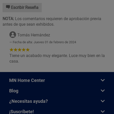
Escribir Reseña
NOTA:
Los comentarios requieren de aprobación previa
antes de que sean exhibidos.
Tomás Hernández
Fecha de alta: Jueves 01 de febrero de 2024
5
de
Tiene un acabado muy elegante. Luce muy bien en la
5
casa.
Estrellas!
MN Home Center
Blog
¿Necesitas ayuda?
¡Suscríbete!