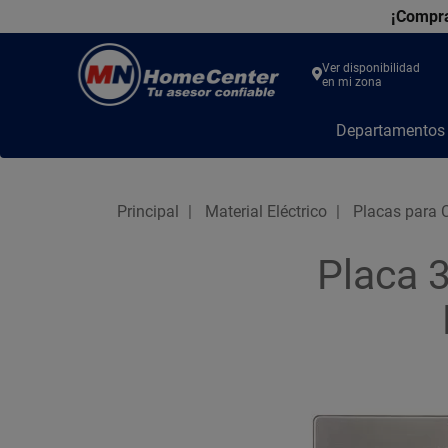
¡Compra
Ver disponibilidad
en mi zona
MN
Departamento
Home
Center
Principal
Material Eléctrico
Placas para 
Placa 