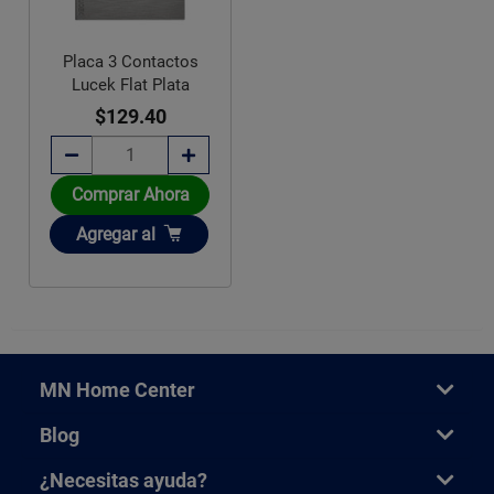
Placa 3 Contactos
Lucek Flat Plata
$129.40
Comprar Ahora
Añadir
Agregar
al
MN Home Center
Blog
¿Necesitas ayuda?