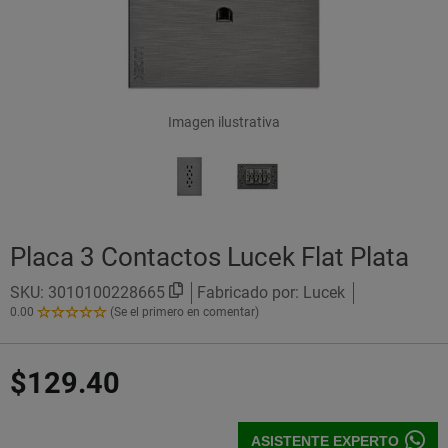
Imagen ilustrativa
Placa 3 Contactos Lucek Flat Plata
SKU:
3010100228665
Fabricado por: Lucek
0.00
(Se el primero en comentar)
0.00
de
5
$129.40
Estrellas!
ASISTENTE EXPERTO