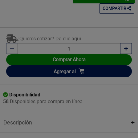
COMPARTIR
¿Quieres cotizar?
Da clic aquí
Comprar Ahora
Añadir
Agregar
al
Disponibilidad
58
Disponibles para compra en línea
Descripción