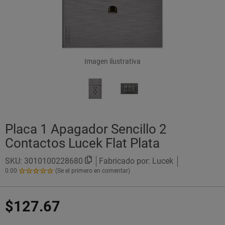
Imagen ilustrativa
Placa 1 Apagador Sencillo 2
Contactos Lucek Flat Plata
SKU:
3010100228680
Fabricado por: Lucek
0.00
(Se el primero en comentar)
0.00
de
5
$127.67
Estrellas!