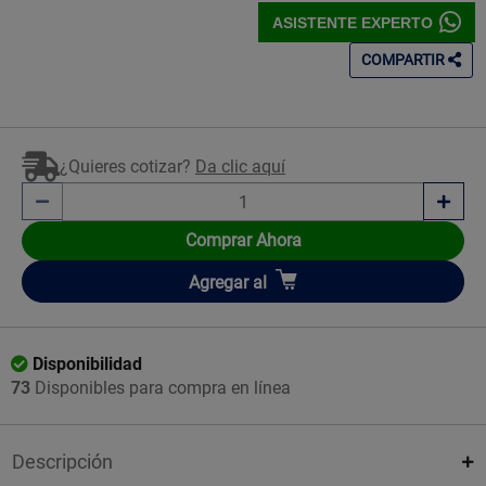
ASISTENTE EXPERTO
COMPARTIR
¿Quieres cotizar?
Da clic aquí
Comprar Ahora
Añadir
Agregar
al
Disponibilidad
73
Disponibles para compra en línea
Descripción