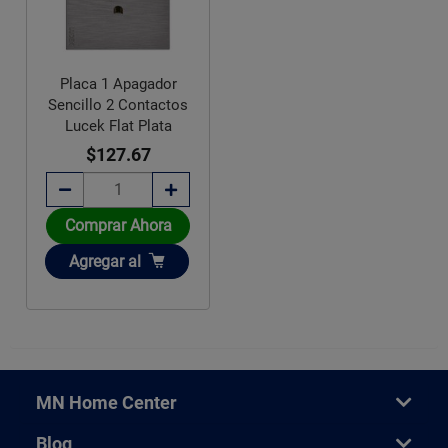
Placa 1 Apagador
Sencillo 2 Contactos
Lucek Flat Plata
$127.67
Comprar Ahora
Añadir
Agregar
al
MN Home Center
Blog