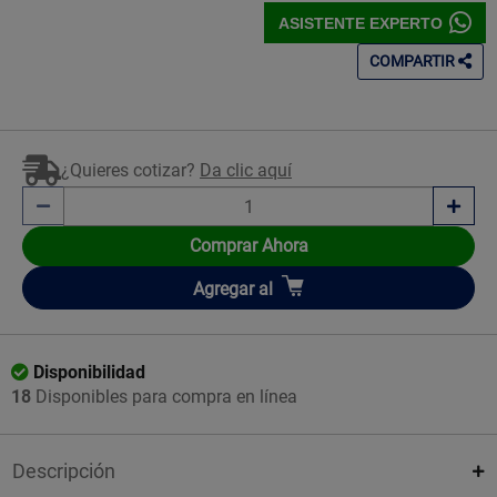
ASISTENTE EXPERTO
COMPARTIR
¿Quieres cotizar?
Da clic aquí
Comprar Ahora
Añadir
Agregar
al
Disponibilidad
18
Disponibles para compra en línea
Descripción