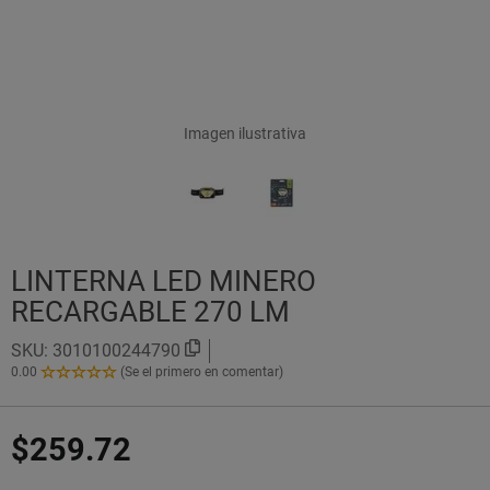
Imagen ilustrativa
LINTERNA LED MINERO
RECARGABLE 270 LM
SKU:
3010100244790
0.00
(Se el primero en comentar)
0.00
de
5
$259.72
Estrellas!