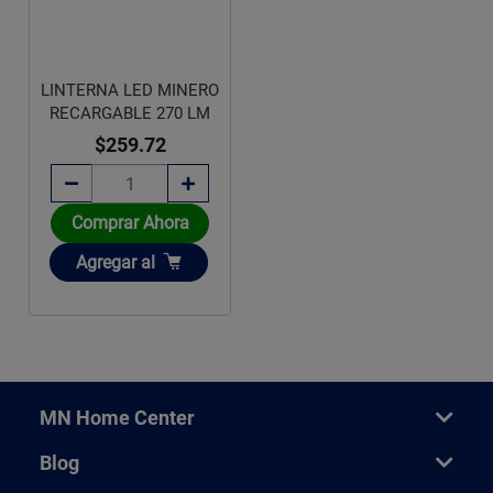
LINTERNA LED MINERO
RECARGABLE 270 LM
$259.72
Comprar Ahora
Añadir
Agregar
al
MN Home Center
Blog