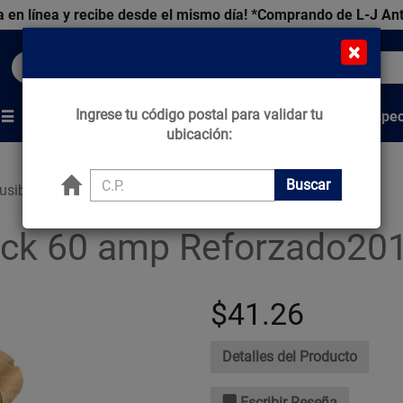
 en línea y recibe desde el mismo día!
*Comprando de L-J An
×
Buscar productos, marcas y ofertas...
Ingrese tu código postal para validar tu
Venta Espec
s
Marcas
Tips que Construyen
ubicación:
Buscar
usible Volteck 60 amp Reforzado
teck 60 amp Reforzado2
$41.26
Detalles del Producto
Escribir Reseña