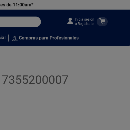
tes de 11:00am*
Inicia sesión
o Regístrate
ial
Compras para Profesionales
017355200007