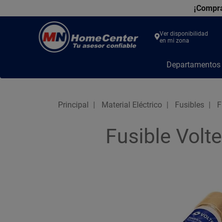
¡Compra
Ver disponibilidad
en mi zona
MN
Departamento
Home
Center
Principal
Material Eléctrico
Fusibles
F
Fusible Vol