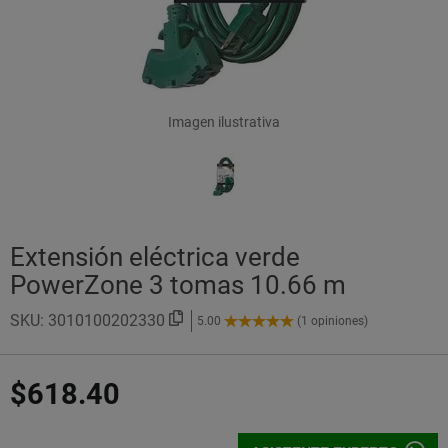
Imagen ilustrativa
Extensión eléctrica verde
PowerZone 3 tomas 10.66 m
SKU:
3010100202330
5.00
(1 opiniones)
5.00
de
5
$618.40
Estrellas!