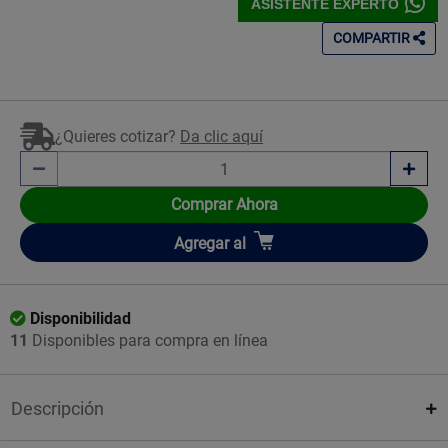
ASISTENTE EXPERTO
COMPARTIR
¿Quieres cotizar?
Da clic aquí
Comprar Ahora
Añadir
Agregar
al
Disponibilidad
11
Disponibles para compra en línea
Descripción