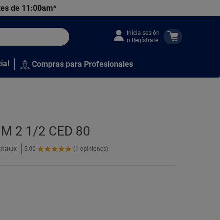
tes de 11:00am*
Inicia sesión
o Regístrate
ial
Compras para Profesionales
M 2 1/2 CED 80
etaux
5.00
(1 opiniones)
5.00
de
5
Estrellas!