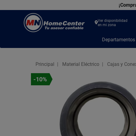
¡Compra
Ver disponibilidad
en mi zona
MN
Departamento
Home
Center
Principal
Material Eléctrico
Cajas y Cone
-10%