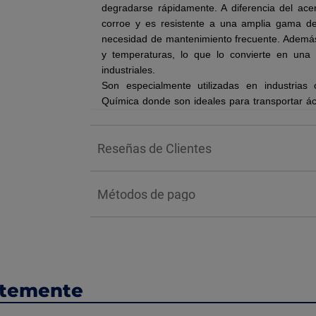
degradarse rápidamente. A diferencia del ace
corroe y es resistente a una amplia gama de
necesidad de mantenimiento frecuente. Además,
y temperaturas, lo que lo convierte en una
industriales.
Son especialmente utilizadas en industrias
Química donde son ideales para transportar áci
MInería y operaciones marinas por su alta 
Agricultura donde los sistemas de riego requiere
Reseñas de Clientes
Métodos de pago
ntemente