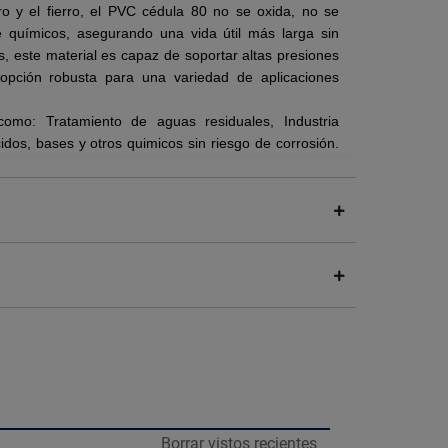
ro y el fierro, el PVC cédula 80 no se oxida, no se
 químicos, asegurando una vida útil más larga sin
 este material es capaz de soportar altas presiones
 opción robusta para una variedad de aplicaciones
 como: Tratamiento de aguas residuales, Industria
dos, bases y otros quimicos sin riesgo de corrosión.
resistencia a la salinidad y elementos abrasivos.
n durabilidad y resistencia
Borrar vistos recientes