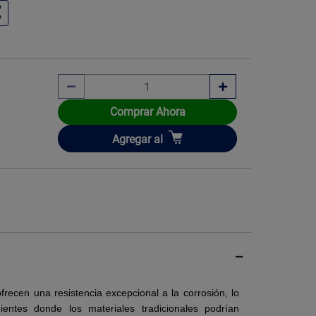
Comprar Ahora
Añadir
Agregar
al
recen una resistencia excepcional a la corrosión, lo
ntes donde los materiales tradicionales podrían