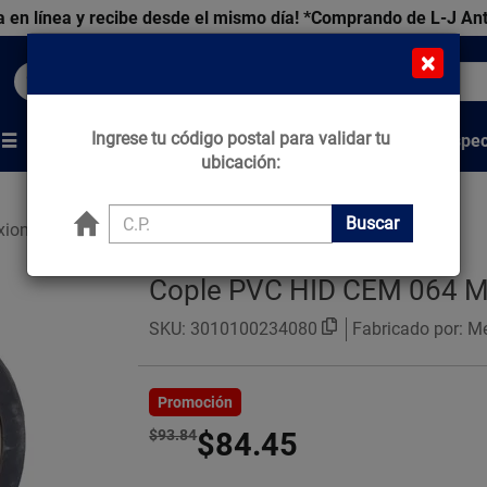
 en línea y recibe desde el mismo día!
*Comprando de L-J An
×
Buscar productos, marcas y ofertas...
Ingrese tu código postal para validar tu
Venta Espec
s
Marcas
Tips que Construyen
ubicación:
Buscar
xiones Conduit
Cople PVC HID CEM 064 M
SKU:
3010100234080
Fabricado por: M
Promoción
$93.84
$84.45