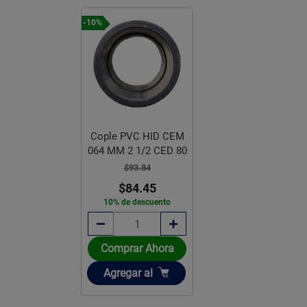
-10%
Cople PVC HID CEM
064 MM 2 1/2 CED 80
$93.84
$84.45
10% de descuento
Comprar Ahora
Añadir
Agregar
al