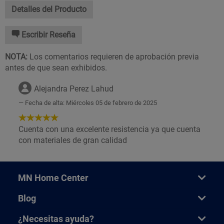
Detalles del Producto
Escribir Reseña
NOTA:
Los comentarios requieren de aprobación previa
antes de que sean exhibidos.
Alejandra Perez Lahud
Fecha de alta: Miércoles 05 de febrero de 2025
5
de
Cuenta con una excelente resistencia ya que cuenta
5
con materiales de gran calidad
Estrellas!
MN Home Center
Blog
¿Necesitas ayuda?