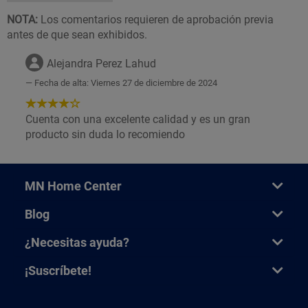
NOTA:
Los comentarios requieren de aprobación previa
antes de que sean exhibidos.
Alejandra Perez Lahud
Fecha de alta: Viernes 27 de diciembre de 2024
4
de
Cuenta con una excelente calidad y es un gran
5
producto sin duda lo recomiendo
Estrellas!
MN Home Center
Blog
¿Necesitas ayuda?
¡Suscríbete!