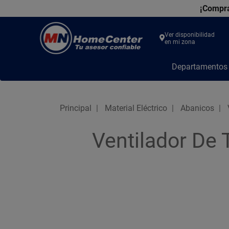
¡Compra
Ver disponibilidad
en mi zona
MN
Departamento
Home
Center
Principal
Material Eléctrico
Abanicos
Ventilador De 