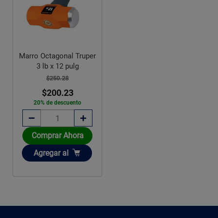
Marro Octagonal Truper
3 lb x 12 pulg
$250.28
$200.23
20% de descuento
Comprar Ahora
Añadir
Agregar
al