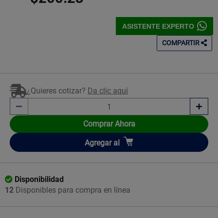
ASISTENTE EXPERTO
COMPARTIR
¿Quieres cotizar?
Da clic aquí
Comprar Ahora
Añadir
Agregar
al
Disponibilidad
12
Disponibles para compra en línea