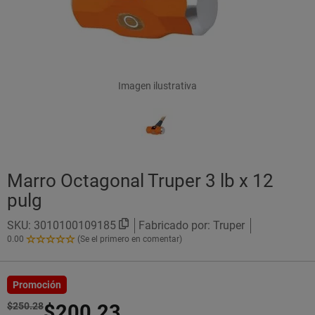
Imagen ilustrativa
Marro Octagonal Truper 3 lb x 12
pulg
SKU:
3010100109185
Fabricado por: Truper
0.00
(Se el primero en comentar)
0.00
de
5
Estrellas!
Promoción
$250.28
$200.23