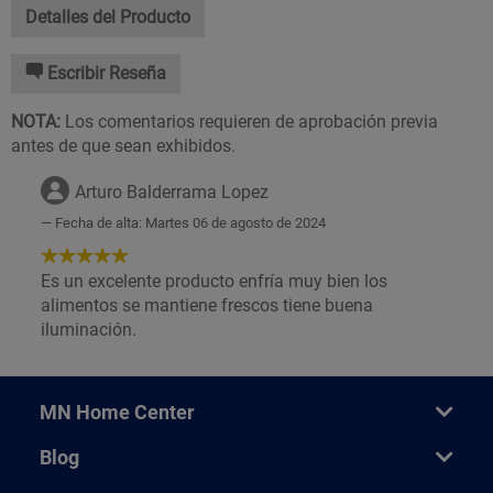
Detalles del Producto
Escribir Reseña
NOTA:
Los comentarios requieren de aprobación previa
antes de que sean exhibidos.
Arturo Balderrama Lopez
Fecha de alta: Martes 06 de agosto de 2024
5
de
Es un excelente producto enfría muy bien los
5
alimentos se mantiene frescos tiene buena
Estrellas!
iluminación.
MN Home Center
Blog