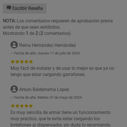
Escribir Reseña
NOTA:
Los comentarios requieren de aprobación previa
antes de que sean exhibidos.
Mostrando
1
de
2
(
2
comentarios)
Reina Hernández Hernández
Fecha de alta: Jueves 11 de julio de 2024
5
de
Muy fácil de instalar y de usar lo mejor es que ya no
5
tengo que estar cargando garrafones.
Estrellas!
Arturo Balderrama Lopez
Fecha de alta: Martes 07 de mayo de 2024
5
de
Es muy sencilla de armar tiene un funcionamiento
5
muy práctico, que te evita estar cargando los
Estrellas!
botellones al dispensador, sin duda lo recomiendo.