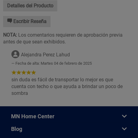
Detalles del Producto
Escribir Reseña
NOTA:
Los comentarios requieren de aprobación previa
antes de que sean exhibidos.
Alejandra Perez Lahud
Fecha de alta: Martes 04 de febrero de 2025
5
de
sin duda es fácil de transportar lo mejor es que
5
cuenta con techo o que ayuda a brindar un poco de
Estrellas!
sombra
MN Home Center
Blog