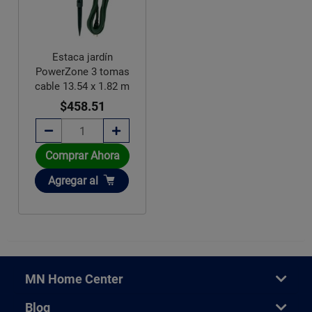
Estaca jardín
PowerZone 3 tomas
cable 13.54 x 1.82 m
$458.51
Comprar Ahora
Añadir
Agregar
al
MN Home Center
Blog