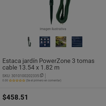
Imagen ilustrativa
Estaca jardín PowerZone 3 tomas
cable 13.54 x 1.82 m
SKU:
3010100202335
0.00
(Se el primero en comentar)
0.00
de
5
$458.51
Estrellas!