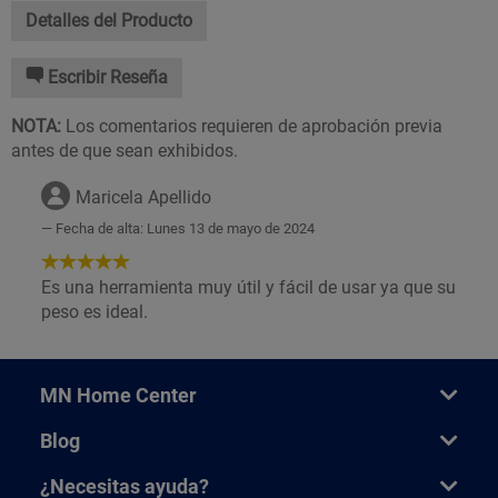
Detalles del Producto
Escribir Reseña
NOTA:
Los comentarios requieren de aprobación previa
antes de que sean exhibidos.
Maricela Apellido
Fecha de alta: Lunes 13 de mayo de 2024
5
de
Es una herramienta muy útil y fácil de usar ya que su
5
peso es ideal.
Estrellas!
MN Home Center
Blog
¿Necesitas ayuda?