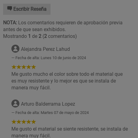
Escribir Reseña
NOTA:
Los comentarios requieren de aprobación previa
antes de que sean exhibidos.
Mostrando
1
de
2
(
2
comentarios)
Alejandra Perez Lahud
Fecha de alta: Lunes 10 de junio de 2024
5
de
Me gusto mucho el color sobre todo el material que
5
es muy resistente y lo mejor es que se instala de
Estrellas!
manera muy fácil.
Arturo Balderrama Lopez
Fecha de alta: Martes 07 de mayo de 2024
5
de
Me gusto el material se siente resistente, se instala de
5
manera muy fácil.