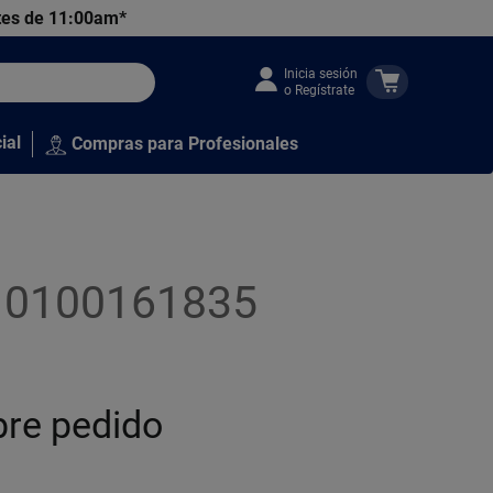
tes de 11:00am*
Inicia sesión
o Regístrate
ial
Compras para Profesionales
010100161835
bre pedido