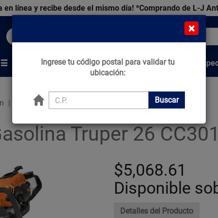
 en línea y recibe desde el mismo día!
*Comprando de L-J An
×
Buscar productos, marcas y ofertas...
Ingrese tu código postal para validar tu
Venta Espec
s
Marcas
Tips que Construyen
ubicación:
Buscar
ín
Cortasetos Gasolina Truper 26 CC
Gasolina Truper 26 CC3
$5,068.61
Disponible so
Detalles del Producto