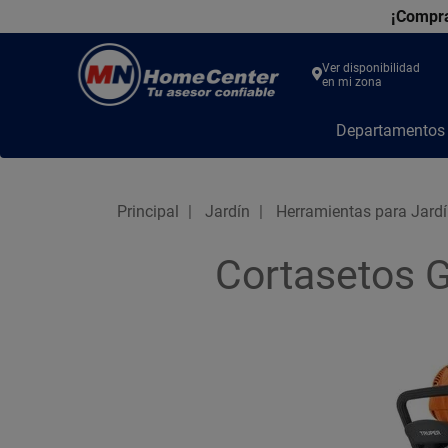
¡Compra
Ver disponibilidad
en mi zona
MN
Departamento
Home
Center
Principal
Jardín
Herramientas para Jard
Cortasetos 