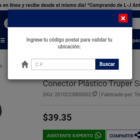
 en línea y recibe desde el mismo día!
*Comprando de L-J An
×
Buscar productos, marcas y ofertas...
Ingrese tu código postal para validar tu
Venta Espec
s
Marcas
Tips que Construyen
ubicación:
Buscar
ín
Conector Plástico Truper S
SKU:
2010223800002
Fabricado por: Tr
$39.35
ASISTENTE EXPERTO
COMPARTIR