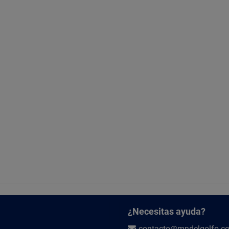
¿Necesitas ayuda?
contacto@mndelgolfo.c