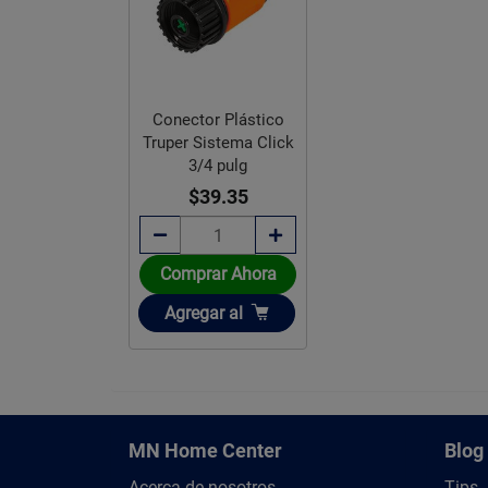
Conector Plástico
Truper Sistema Click
3/4 pulg
$39.35
Comprar Ahora
Añadir
Agregar
al
MN Home Center
Blog
Acerca de nosotros
Tips