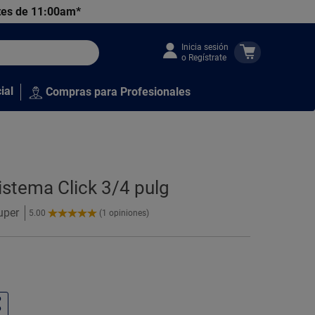
tes de 11:00am*
Inicia sesión
o Regístrate
ial
Compras para Profesionales
istema Click 3/4 pulg
uper
5.00
(1 opiniones)
5.00
de
5
Estrellas!