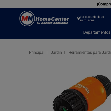
¡Compra
Ver disponibilidad
en mi zona
MN
Departamento
Home
Center
Principal
Jardín
Herramientas para Jard