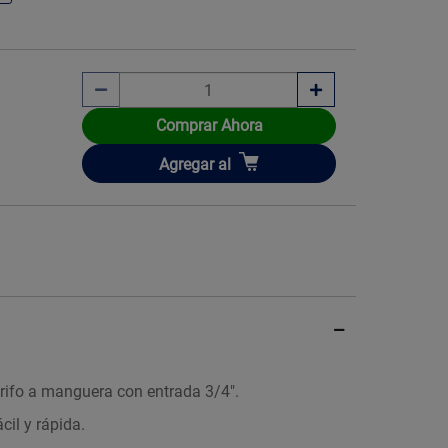
Comprar Ahora
Añadir
Agregar
al
grifo a manguera con entrada 3/4".
cil y rápida.