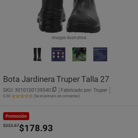
Imagen ilustrativa
Bota Jardinera Truper Talla 27
SKU:
3010100139540
Fabricado por: Truper
0.00
(Se el primero en comentar)
0.00
de
5
Estrellas!
Promoción
$223.67
$178.93