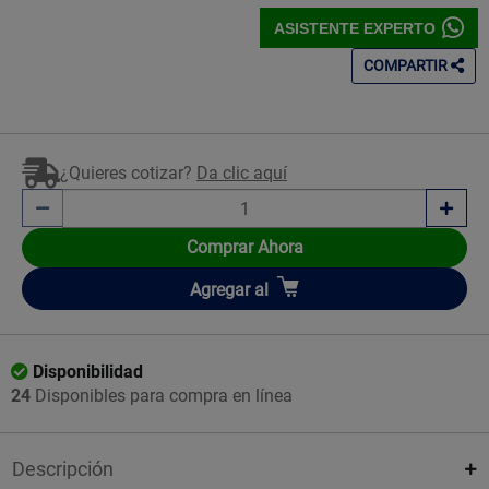
ASISTENTE EXPERTO
COMPARTIR
¿Quieres cotizar?
Da clic aquí
Comprar Ahora
Añadir
Agregar
al
Disponibilidad
24
Disponibles para compra en línea
Descripción