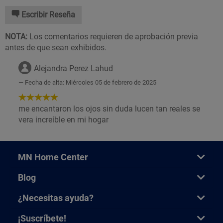
Escribir Reseña
NOTA:
Los comentarios requieren de aprobación previa
antes de que sean exhibidos.
Alejandra Perez Lahud
Fecha de alta: Miércoles 05 de febrero de 2025
5
de
me encantaron los ojos sin duda lucen tan reales se
5
vera increíble en mi hogar
Estrellas!
MN Home Center
Blog
¿Necesitas ayuda?
¡Suscríbete!