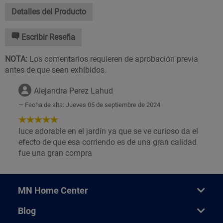
Detalles del Producto
Escribir Reseña
NOTA:
Los comentarios requieren de aprobación previa
antes de que sean exhibidos.
Alejandra Perez Lahud
Fecha de alta: Jueves 05 de septiembre de 2024
5
de
luce adorable en el jardín ya que se ve curioso da el
5
efecto de que esa corriendo es de una gran calidad
Estrellas!
fue una gran compra
MN Home Center
Blog