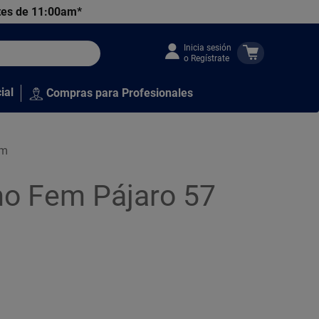
tes de 11:00am*
Inicia sesión
o Regístrate
ial
Compras para Profesionales
cm
omo Fem Pájaro 57