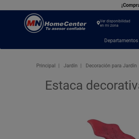
¡Compra
Ver disponibilidad
en mi zona
MN
Departamento
Home
Center
Principal
Jardín
Decoración para Jardín
Estaca decorativ