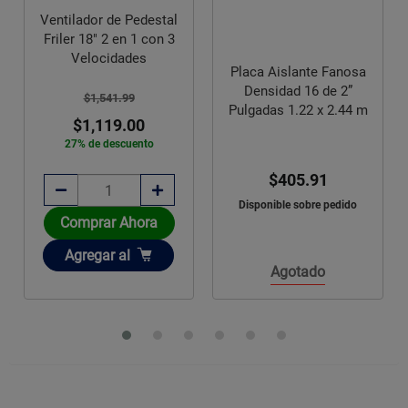
Ventilador de Pedestal
Friler 18" 2 en 1 con 3
Velocidades
Placa Aislante Fanosa
Densidad 16 de 2”
$1,541.99
Pulgadas 1.22 x 2.44 m
$1,119.00
27% de descuento
$405.91
Disponible sobre pedido
Comprar Ahora
Añadir
Agregar
al
Agotado