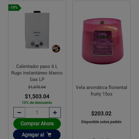
-10%
Calentador paso 6 L
Rugo instantáneo blanco
Gas LP
$1,670.04
Vela aromática floriental
fruity 15oz
$1,503.04
10% de descuento
$203.02
Disponible sobre pedido
Comprar Ahora
Añadir
Agregar
al