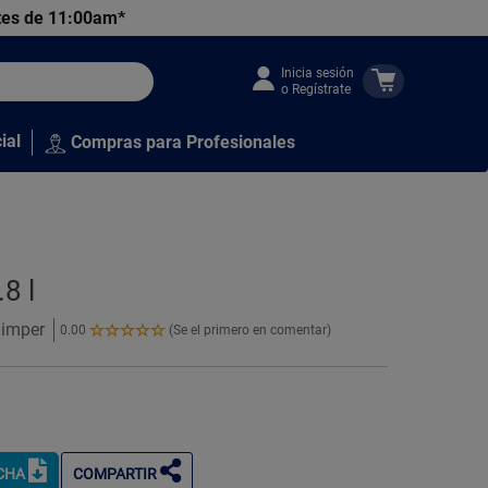
tes de 11:00am*
Inicia sesión
o Regístrate
ial
Compras para Profesionales
8 l
nimper
0.00
(Se el primero en comentar)
0.00
de
5
Estrellas!
ICHA
COMPARTIR