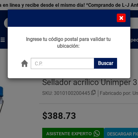
 en línea y recibe desde el mismo día!
*Comprando de L-J An
×
Buscar productos, marcas y ofertas...
Ingrese tu código postal para validar tu
Venta Espec
s
Marcas
Tips que Construyen
ubicación:
Buscar
Sellador acrílico Unimper 3.
SKU:
3010100200445
Fabricado por: U
$388.73
ASISTENTE EXPERTO
DESCARGAR F