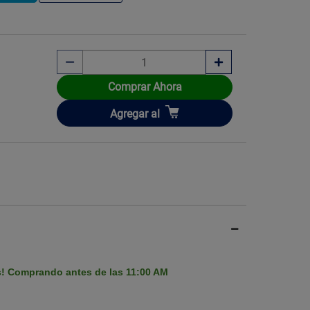
Comprar Ahora
Imagen ilustrati
Añadir
Agregar
al
s! Comprando antes de las 11:00 AM