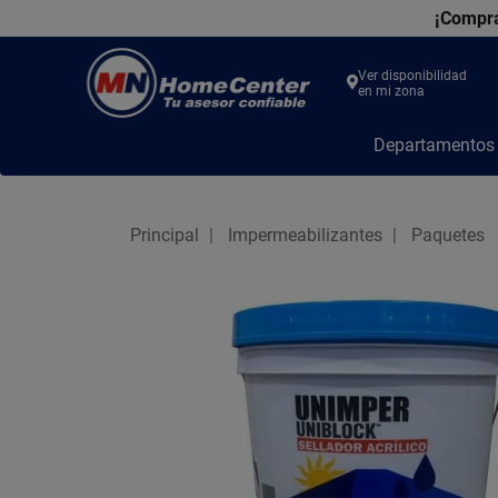
¡Compra
Ver disponibilidad
en mi zona
MN
Departamento
Home
Center
Principal
Impermeabilizantes
Paquetes