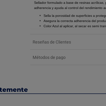
Sellador formulado a base de resinas acrílicas,
adherencia y ayuda al control del rendimiento 
Sella la porosidad de superficies a proteg
Asegura la correcta adherencia del produ
Color Azul al aplicar, al secar es semi tr
Rendimiento aprox. 12 m2 por galón de 3.8
BENEFICIOS:
Reseñas de Clientes
Asegura la correcta adherencia del produ
Necesario para la validez de garantía.
Métodos de pago
Incrementa el rendimiento del UNIMPER.
Sella la porosidad de la superficie a prote
Color azul que ayuda a identificar las ár
ntemente