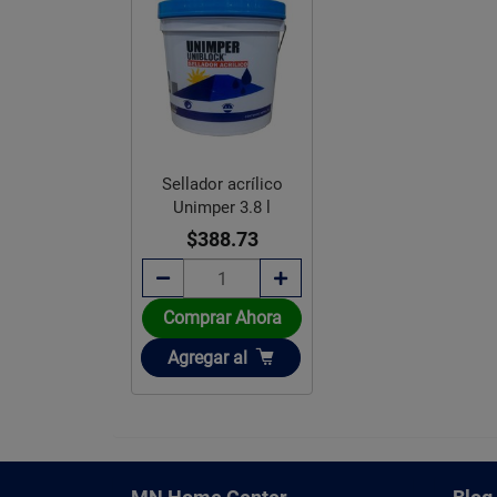
Sellador acrílico
Unimper 3.8 l
$388.73
Comprar Ahora
Añadir
Agregar
al