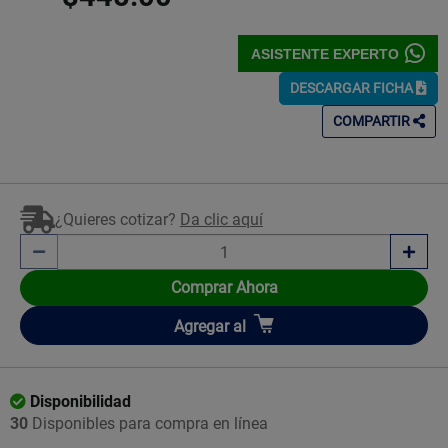
ASISTENTE EXPERTO
DESCARGAR FICHA
COMPARTIR
¿Quieres cotizar?
Da clic aquí
Comprar Ahora
Añadir
Agregar
al
Disponibilidad
30
Disponibles para compra en línea