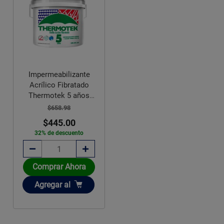
Impermeabilizante
Acrílico Fibratado
Thermotek 5 años
Fibermax
$658.98
$445.00
32% de descuento
Comprar Ahora
Añadir
Agregar
al