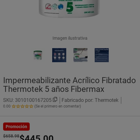
Imagen ilustrativa
Impermeabilizante Acrílico Fibratado
Thermotek 5 años Fibermax
SKU:
3010100167205
Fabricado por: Thermotek
0.00
(Se el primero en comentar)
0.00
de
5
Estrellas!
Promoción
$658.98
$445.00