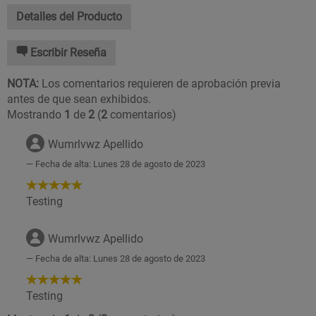
Detalles del Producto
Escribir Reseña
NOTA:
Los comentarios requieren de aprobación previa
antes de que sean exhibidos.
Mostrando
1
de
2
(
2
comentarios)
Wumrlvwz Apellido
Fecha de alta: Lunes 28 de agosto de 2023
5
de
Testing
5
Estrellas!
Wumrlvwz Apellido
Fecha de alta: Lunes 28 de agosto de 2023
5
de
Testing
5