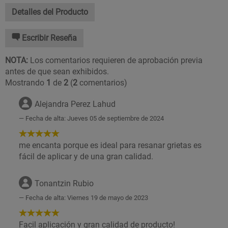
Detalles del Producto
Escribir Reseña
NOTA:
Los comentarios requieren de aprobación previa
antes de que sean exhibidos.
Mostrando
1
de
2
(
2
comentarios)
Alejandra Perez Lahud
Fecha de alta: Jueves 05 de septiembre de 2024
5
de
me encanta porque es ideal para resanar grietas es
5
fácil de aplicar y de una gran calidad.
Estrellas!
Tonantzin Rubio
Fecha de alta: Viernes 19 de mayo de 2023
5
de
Facil aplicación y gran calidad de producto!