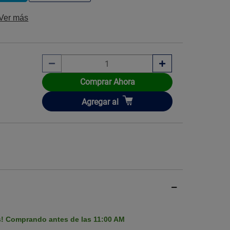
Ver más
Imagen ilustrati
Comprar Ahora
Añadir
Agregar
al
s! Comprando antes de las 11:00 AM