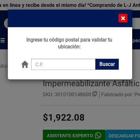
 en línea y recibe desde el mismo día!
*Comprando de L-J An
×
Buscar productos, marcas y ofertas...
Ingrese tu código postal para validar tu
Venta Espec
s
Marcas
Tips que Construyen
ubicación:
Buscar
lizantes Asfálticos
Impermeabilizante Asfálti
SKU:
3010100148600
Fabricado por: Pr
$1,922.08
ASISTENTE EXPERTO
DESCARGAR F