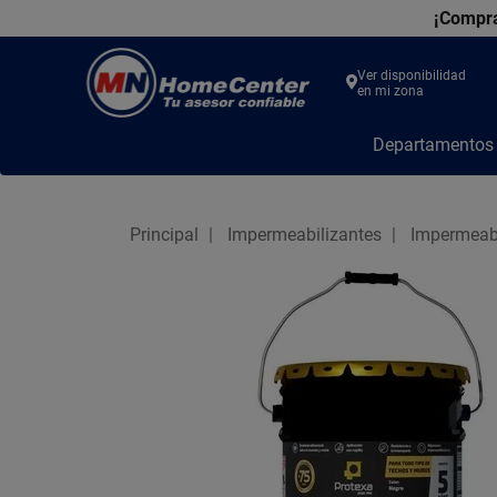
¡Compra
Ver disponibilidad
en mi zona
MN
Departamento
Home
Center
Principal
Impermeabilizantes
Impermeabi