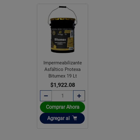
Impermeabilizante
Asfáltico Protexa
Bitumex 19 Lt
$1,922.08
Comprar Ahora
Añadir
Agregar
al