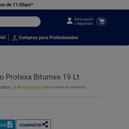
tes de 11:00am*
Inicia sesión
o Regístrate
ial
Compras para Profesionales
co Protexa Bitumex 19 Lt
otexa
0.00
(Se el primero en comentar)
0.00
de
5
Estrellas!
ICHA
COMPARTIR