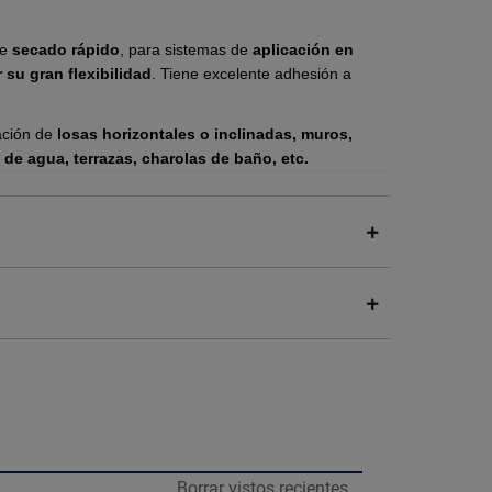
de
secado rápido
, para sistemas de
aplicación en
su gran flexibilidad
. Tiene excelente adhesión a
ación de
losas horizontales o inclinadas, muros,
de agua, terrazas, charolas de baño, etc.
abricados asfálticos, así como para
rejuvenecer
ncluso como anticorrosivo.
Se puede utilizar en
con membrana de refuerzo a dos manos.
De 1.5 a
efuerzo.
u gran flexibilidad.
superficies metálicas.
ión continua.
continua.
Borrar vistos recientes