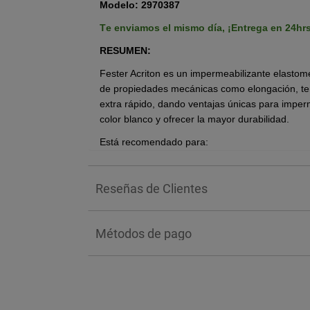
Modelo: 2970387
Te enviamos el mismo día,
¡Entrega en 24hr
RESUMEN:
Fester Acriton es un impermeabilizante elastom
de propiedades mecánicas como elongación, ten
extra rápido, dando ventajas únicas para imp
color blanco y ofrecer la mayor durabilidad.
Está recomendado para:
Impermeabilizar losas de concreto planas 
Impermeabilizar techumbres de láminas m
Reseñas de Clientes
térmicos de poliestireno y espuma de poli
Sellador.
Impermeabilizar y lograr la máxima reflect
Métodos de pago
y aísla la radiación solar, haciendo más c
ahorros en energía eléctrica ante el uso 
•El mantenimiento de sistemas envejecido
incluso asfálticos con la previa aplicació
BENEFICIOS: