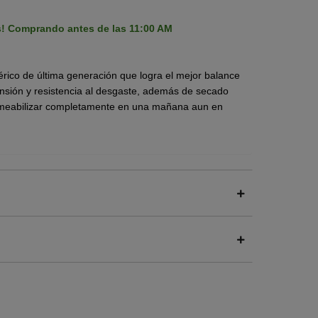
s! Comprando antes de las 11:00 AM
érico de última generación que logra el mejor balance
sión y resistencia al desgaste, además de secado
ermeabilizar completamente en una mañana aun en
o inclinadas.
etálicas, de fibrocemento e incluso sobre acabados
uretano con la previa aplicación del primer Fester
ividad aplicando el color blanco con lo que se refleja
onfortables los interiores y logrando importantes
de sistemas de aire acondicionado o ventilación.
s a base de mantos prefabricados, acrílicos o
n del primer Fester Acriton® Sellador