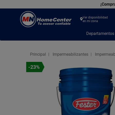
¡Compra
Ver disponibilidad
en mi zona
MN
Departamento
Home
Center
Principal
Impermeabilizantes
Impermeabi
-23%