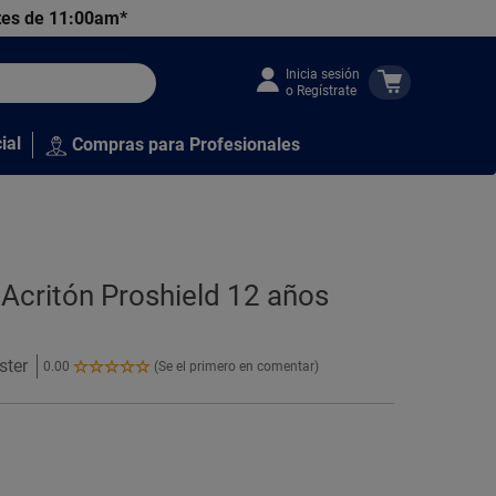
tes de 11:00am*
Inicia sesión
o Regístrate
ial
Compras para Profesionales
 Acritón Proshield 12 años
ster
0.00
(Se el primero en comentar)
0.00
de
5
Estrellas!