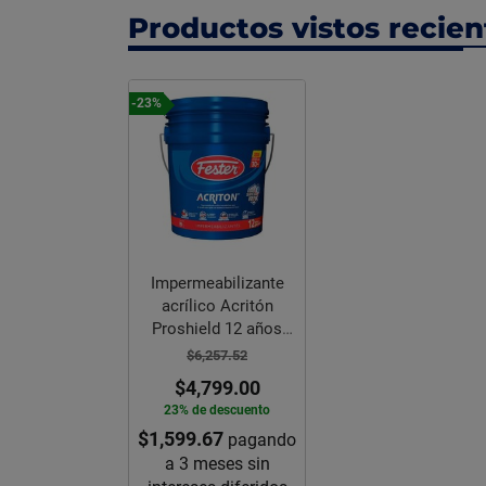
Productos vistos recie
-23%
Impermeabilizante
acrílico Acritón
Proshield 12 años
blanco 19 L
$6,257.52
$4,799.00
23% de descuento
$1,599.67
pagando
a 3 meses sin