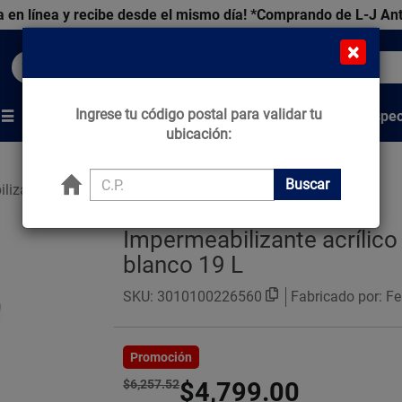
 en línea y recibe desde el mismo día!
*Comprando de L-J An
×
Buscar productos, marcas y ofertas...
Ingrese tu código postal para validar tu
Venta Espec
s
Marcas
Tips que Construyen
ubicación:
Buscar
lizantes Acrílicos
Impermeabilizante acrílico
blanco 19 L
SKU:
3010100226560
Fabricado por: Fe
Promoción
$6,257.52
$4,799.00