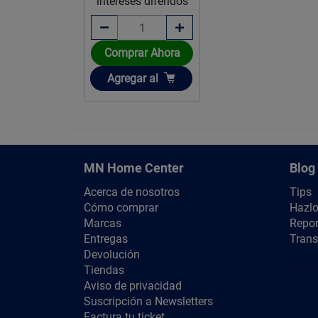
intereses diferidos
Comprar Ahora
Añadir
Agregar
al
MN Home Center
Blog
Acerca de nosotros
Tips
Cómo comprar
Hazlo
Marcas
Repor
Entregas
Trans
Devolución
Tiendas
Aviso de privacidad
Suscripción a Newsletters
Factura tu ticket