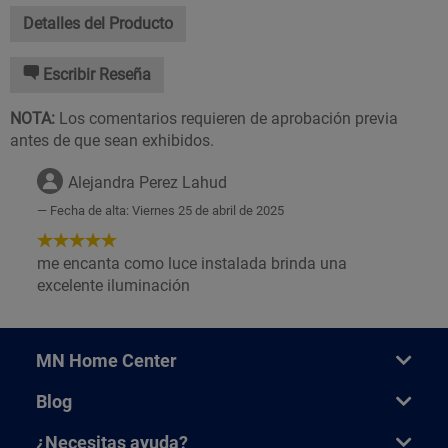
Detalles del Producto
Escribir Reseña
NOTA:
Los comentarios requieren de aprobación previa
antes de que sean exhibidos.
Alejandra Perez Lahud
Fecha de alta: Viernes 25 de abril de 2025
5
de
me encanta como luce instalada brinda una
5
excelente iluminación
Estrellas!
MN Home Center
Blog
¿Necesitas ayuda?