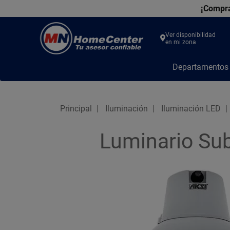
¡Compra
Ver disponibilidad
en mi zona
MN
Departamento
Home
Center
Principal
Iluminación
Iluminación LED
Luminario Su