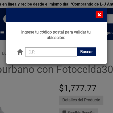
 en línea y recibe desde el mismo día!
*Comprando de L-J An
×
Buscar productos, marcas y ofertas...
Ingrese tu código postal para validar tu
Venta Espec
s
Marcas
Tips que Construyen
ubicación:
Buscar
Luminario Suburbano con Fotocelda
burbano con Fotocelda
$1,777.77
Detalles del Producto
Escribir Reseña