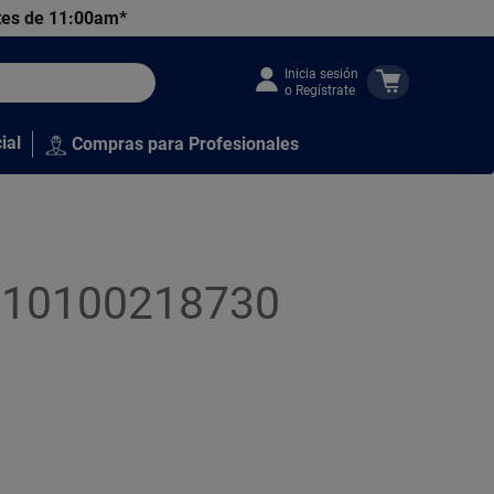
tes de 11:00am*
Inicia sesión
o Regístrate
ial
Compras para Profesionales
3010100218730