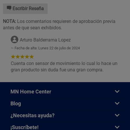
Escribir Reseña
NOTA:
Los comentarios requieren de aprobación previa
antes de que sean exhibidos.
Arturo Balderrama Lopez
Fecha de alta: Lunes 22 de julio de 2024
5
de
Cuenta con sensor de movimiento lo cual lo hace un
5
gran producto sin duda fue una gran compra.
Estrellas!
MN Home Center
Blog
¿Necesitas ayuda?
¡Suscríbete!