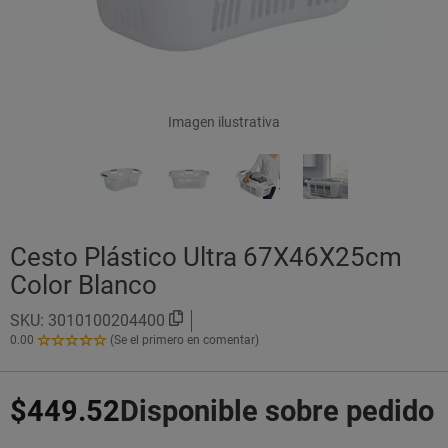
Imagen ilustrativa
Cesto Plástico Ultra 67X46X25cm
Color Blanco
SKU:
3010100204400
0.00
(Se el primero en comentar)
0.00
de
5
$449.52
Disponible sobre pedido
Estrellas!